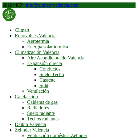
661644874
info@climart-valencia.com
Climart
Renovables Valencia
Aerotermia
Energía solar térmica
Climatización Valencia
Aire Acondicionado Valencia
Expansión directa
Conductos
Suelo-Techo
Cassette
Split
Ventilación
Calefacción
Calderas de gas
Radiadores
Suelo radiante
Techos radiantes
Daikin Valencia
Zehnder Valencia
Ventilación doméstica Zehnder