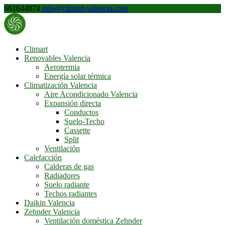
661644874
info@climart-valencia.com
Climart
Renovables Valencia
Aerotermia
Energía solar térmica
Climatización Valencia
Aire Acondicionado Valencia
Expansión directa
Conductos
Suelo-Techo
Cassette
Split
Ventilación
Calefacción
Calderas de gas
Radiadores
Suelo radiante
Techos radiantes
Daikin Valencia
Zehnder Valencia
Ventilación doméstica Zehnder