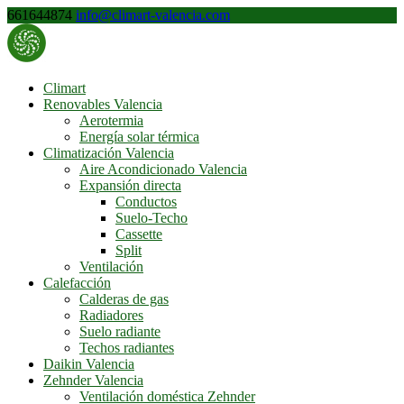
661644874
info@climart-valencia.com
Climart
Renovables Valencia
Aerotermia
Energía solar térmica
Climatización Valencia
Aire Acondicionado Valencia
Expansión directa
Conductos
Suelo-Techo
Cassette
Split
Ventilación
Calefacción
Calderas de gas
Radiadores
Suelo radiante
Techos radiantes
Daikin Valencia
Zehnder Valencia
Ventilación doméstica Zehnder