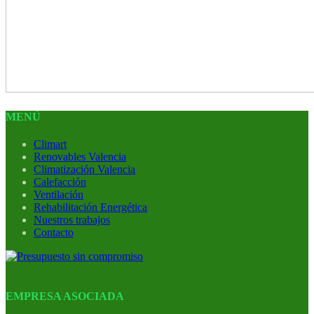
MENÚ
Climart
Renovables Valencia
Climatización Valencia
Calefacción
Ventilación
Rehabilitación Energética
Nuestros trabajos
Contacto
EMPRESA ASOCIADA